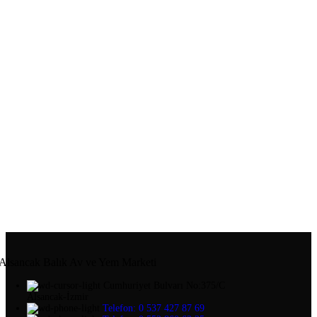
Alsancak Balık Av ve Yem Marketi
Cumhuriyet Bulvarı No:375/C
Alsancak-İzmir
Telefon: 0 537 427 87 69