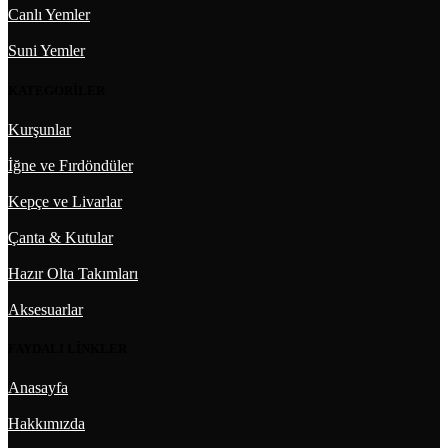
Canlı Yemler
Suni Yemler
KATEGORİLER
Kurşunlar
İğne ve Fırdöndüler
Kepçe ve Livarlar
Çanta & Kutular
Hazır Olta Takımları
Aksesuarlar
FAYDALI LİNKLER
Anasayfa
Hakkımızda