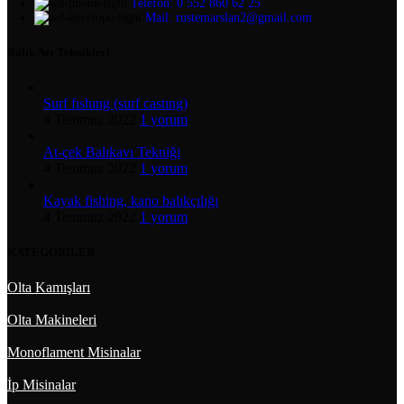
Telefon: 0 552 860 62 25
Mail: rustemarslan2@gmail.com
Balık Avı Teknikleri
Surf fıshıng (surf castıng)
4 Temmuz 2022
1 yorum
At-çek Balıkavı Tekniği
4 Temmuz 2022
1 yorum
Kayak fishing, kano balıkçılığı
4 Temmuz 2022
1 yorum
KATEGORİLER
Olta Kamışları
Olta Makineleri
Monoflament Misinalar
İp Misinalar