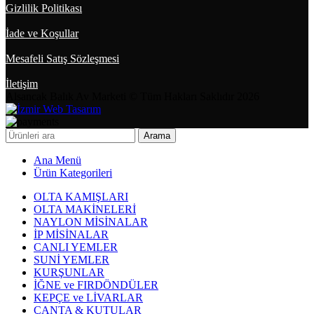
Gizlilik Politikası
İade ve Koşullar
Mesafeli Satış Sözleşmesi
İletişim
Alsancak Balık Av Marketi © Tüm Hakları Saklıdır 2026
Arama
Ana Menü
Ürün Kategorileri
OLTA KAMIŞLARI
OLTA MAKİNELERİ
NAYLON MİSİNALAR
İP MİSİNALAR
CANLI YEMLER
SUNİ YEMLER
KURŞUNLAR
İĞNE ve FIRDÖNDÜLER
KEPÇE ve LİVARLAR
ÇANTA & KUTULAR