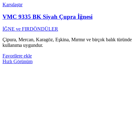
Karşılaştır
VMC 9335 BK Siyah Çupra İğnesi
İĞNE ve FIRDÖNDÜLER
Çipura, Mercan, Karagöz, Eşkina, Mırmır ve birçok balık türünde
kullanıma uygundur.
Favorilere ekle
Hızlı Görünüm