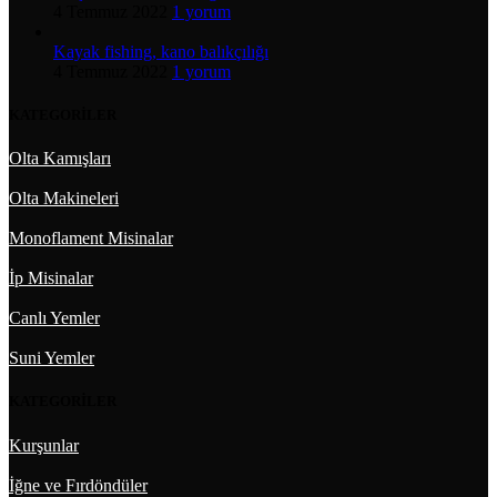
4 Temmuz 2022
1 yorum
Kayak fishing, kano balıkçılığı
4 Temmuz 2022
1 yorum
KATEGORİLER
Olta Kamışları
Olta Makineleri
Monoflament Misinalar
İp Misinalar
Canlı Yemler
Suni Yemler
KATEGORİLER
Kurşunlar
İğne ve Fırdöndüler