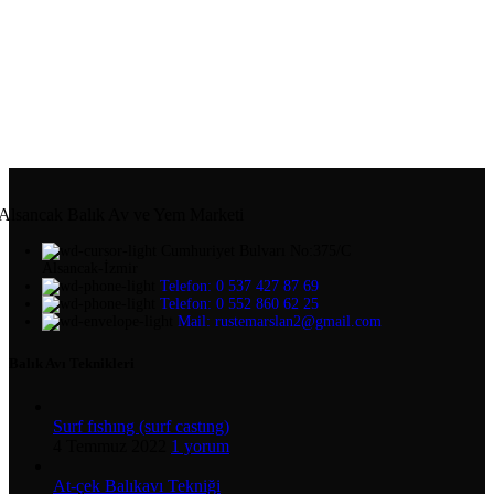
Alsancak Balık Av ve Yem Marketi
Cumhuriyet Bulvarı No:375/C
Alsancak-İzmir
Telefon: 0 537 427 87 69
Telefon: 0 552 860 62 25
Mail: rustemarslan2@gmail.com
Balık Avı Teknikleri
Surf fıshıng (surf castıng)
4 Temmuz 2022
1 yorum
At-çek Balıkavı Tekniği