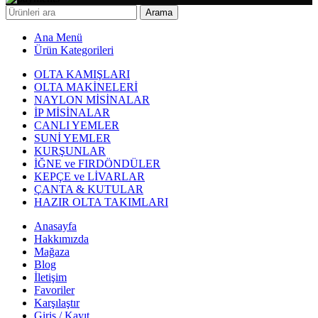
Arama
Ana Menü
Ürün Kategorileri
OLTA KAMIŞLARI
OLTA MAKİNELERİ
NAYLON MİSİNALAR
İP MİSİNALAR
CANLI YEMLER
SUNİ YEMLER
KURŞUNLAR
İĞNE ve FIRDÖNDÜLER
KEPÇE ve LİVARLAR
ÇANTA & KUTULAR
HAZIR OLTA TAKIMLARI
Anasayfa
Hakkımızda
Mağaza
Blog
İletişim
Favoriler
Karşılaştır
Giriş / Kayıt