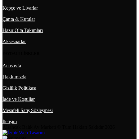
Kepçe ve Livarlar
Çanta & Kutular
Hazır Olta Takımları
Aksesuarlar
FAYDALI LİNKLER
Anasayfa
Hakkımızda
Gizlilik Politikası
İade ve Koşullar
Mesafeli Satış Sözleşmesi
İletişim
Alsancak Balık Av Marketi © Tüm Hakları Saklıdır 2026