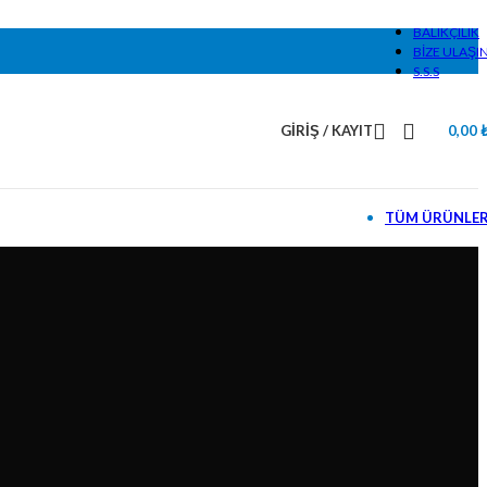
BALIKÇILIK
BIZE ULAŞI
S.S.S
GIRIŞ / KAYIT
0,00
TÜM ÜRÜNLE