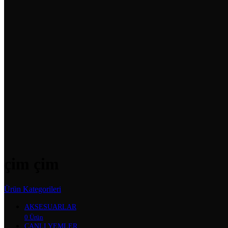
çim çim
Ürün Kategorileri
AKSESUARLAR
0 Ürün
CANLI YEMLER