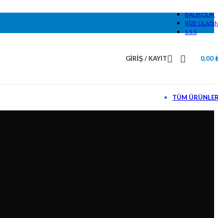
BALIKÇILIK
BIZE ULAŞI
S.S.S
GIRIŞ / KAYIT
0,00
TÜM ÜRÜNLE