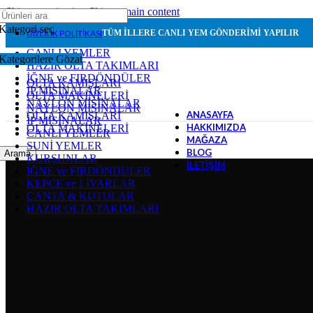
Skip to navigation
Skip to main content
Kategori seç
GIZLILIK POLITIKASI
TÜM İLLERE CANLI YEM GÖNDERİMİ YAPILIR
CANLI YEMLER
Kategorilere Gözat
HAZIR OLTA TAKIMLARI
İĞNE ve FIRDÖNDÜLER
OLTA KAMIŞLARI
İP MİSİNALAR
OLTA MAKİNELERİ
NAYLON MİSİNALAR
NAYLON MİSİNALAR
ANASAYFA
OLTA KAMIŞLARI
İP MİSİNALAR
HAKKIMIZDA
OLTA MAKİNELERİ
CANLI YEMLER
MAĞAZA
SUNİ YEMLER
BLOG
Arama
KURŞUNLAR
İLETIŞIM
İĞNE ve FIRDÖNDÜLER
KEPÇE ve LİVARLAR
ÇANTA & KUTULAR
HAZIR OLTA TAKIMLARI