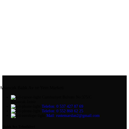
Alsancak Balık Av ve Yem Marketi
Cumhuriyet Bulvarı No:375/C
Alsancak-İzmir
Telefon: 0 537 427 87 69
Telefon: 0 552 860 62 25
Mail: rustemarslan2@gmail.com
Balık Avı Teknikleri