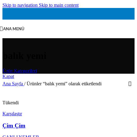
Skip to navigation
Skip to main content
ANA MENÜ
balık yemi
Ürün Kategorileri
Kapat
Ana Sayfa
/
Ürünler “balık yemi” olarak etiketlendi
Tükendi
Karşılaştır
Çim Çim