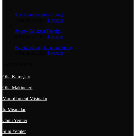
Surf fıshıng (surf castıng)
4 Temmuz 2022
1 yorum
At-çek Balıkavı Tekniği
4 Temmuz 2022
1 yorum
Kayak fishing, kano balıkçılığı
4 Temmuz 2022
1 yorum
KATEGORİLER
Olta Kamışları
Olta Makineleri
Monoflament Misinalar
İp Misinalar
Canlı Yemler
Suni Yemler