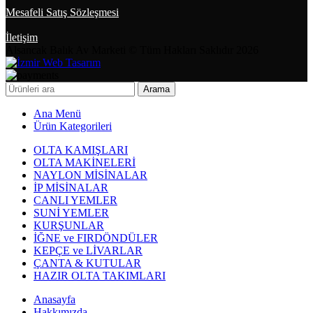
Mesafeli Satış Sözleşmesi
İletişim
Alsancak Balık Av Marketi © Tüm Hakları Saklıdır 2026
Arama
Ana Menü
Ürün Kategorileri
OLTA KAMIŞLARI
OLTA MAKİNELERİ
NAYLON MİSİNALAR
İP MİSİNALAR
CANLI YEMLER
SUNİ YEMLER
KURŞUNLAR
İĞNE ve FIRDÖNDÜLER
KEPÇE ve LİVARLAR
ÇANTA & KUTULAR
HAZIR OLTA TAKIMLARI
Anasayfa
Hakkımızda